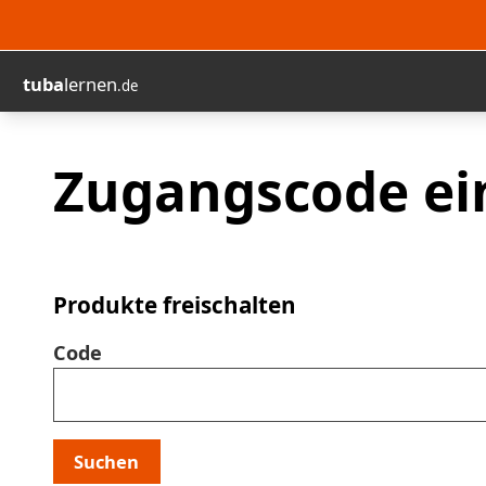
tuba
lernen
.de
Zugangscode ei
Produkte freischalten
Code
Suchen