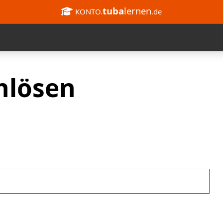
tuba
lernen
KONTO.
.de
nlösen