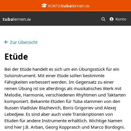
tuba
lernen
KONTO.
.de
tuba
lernen
Konto
.de
Suchen
Zur Übersicht
Etüde
Bei der Etüde handelt es sich um ein Übungsstück für ein
Soloinstrument. Mit einer Etüde sollen bestimmte
Fähigkeiten verbessert werden. Im Gegensatz zu einer
reinen Übung ist sie allerdings als musikalisches Werk mit
Melodie, Harmonie, verschiedenen Rhyhtmen und Taktarten
komponiert. Bekannte Etüden für Tuba stammen von den
Russen Vladislav Blazhevich, Boris Grigoriev und Alexej
Lebedjew. Es sind aber auch viele Transkriptionen von
Etüden für andere Instrumente erhältlich. Wichtige Namen
sind hier J.B. Arban, Georg Kopprasch und Marco Bordogni.