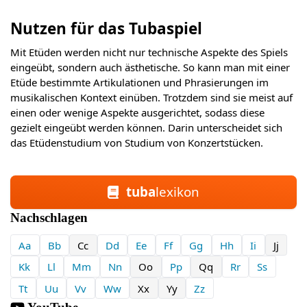
Nutzen für das Tubaspiel
Mit Etüden werden nicht nur technische Aspekte des Spiels
eingeübt, sondern auch ästhetische. So kann man mit einer
Etüde bestimmte Artikulationen und Phrasierungen im
musikalischen Kontext einüben. Trotzdem sind sie meist auf
einen oder wenige Aspekte ausgerichtet, sodass diese
gezielt eingeübt werden können. Darin unterscheidet sich
das Etüdenstudium von Studium von Konzertstücken.
tuba
lexikon
Nachschlagen
Aa
Bb
Cc
Dd
Ee
Ff
Gg
Hh
Ii
Jj
Kk
Ll
Mm
Nn
Oo
Pp
Qq
Rr
Ss
Tt
Uu
Vv
Ww
Xx
Yy
Zz