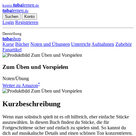
tuba
lernen
konto.
.de
tuba
lernen
.de
Suchen
Konto
Login
Registrieren
Darstellung
tuba
shop
Kurse
Bücher
Noten und Übungen
Unterricht
Aufnahmen
Zubehör
Fanartikel
Zum Üben und Vorspielen
Noten/Übung
*
Weiter zu Amazon
Kurzbeschreibung
Wenn man solistisch spielt ist es oft hilfreich, eher einfache Stücke
auszuwählen. In diesem Buch findest du Stücke, die für
Fortgeschrittene sicher und einfach zu spielen sind. So kannst du
dich auf musikalische Details und einen schönen Ton konzentrieren.