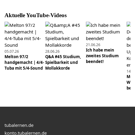
Improvisieren mit der Blues-Tonleiter. PDF-
Download und drei Audio-Play-alongs.
Aktuelle YouTube-Videos
13.12.2020
So kann es jeder! Schwierige Stellen üben.
21.06.26
26.04.2020
Ich habe mein
05.07.26
28.06.26
Präzision: Diese Übung hat mir geholfen, schelle
zweites Studium
Melton 97/2
Q&A #45 Studium,
Läufe in tiefen Lagen sauberer zu spielen.
beendet!
handgemacht | 4/4-
Spielbarkeit und
Tuba mit 5/4-Sound
Mollakkorde
14.0
27.09.2020
Mens
Musikermedizin: Prof. Eckart Altenmüller im
Wie 
Interview
beei
10.01.2021
Was taugt eine günstige China-Tuba? Drei
Instrumente von Monzani im Test.
tubalernen.de
14.07.2019
konto.tubalernen.de