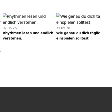
19.03.2023
Anstoß präzisieren - so geht's in wenigen
Schritten
15.01.2023
07.06.26
31.05.26
Q&A #20 - Ist die F-Tuba Pflicht + Wie mit
Rhythmen lesen und endlich
Wie genau du dich täglich
dem Buzzen beginnen?
verstehen.
einspielen solltest
2
…
D
G