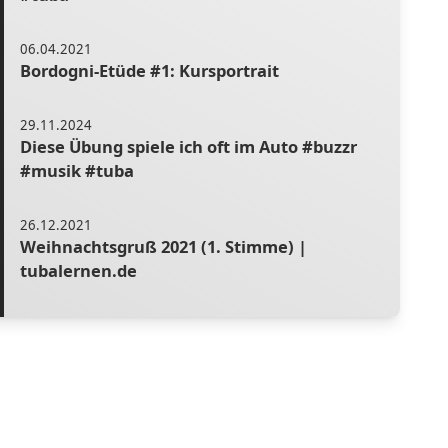
06.04.2021
Bordogni-Etüde #1: Kursportrait
29.11.2024
Diese Übung spiele ich oft im Auto #buzzr
#musik #tuba
26.12.2021
Weihnachtsgruß 2021 (1. Stimme) |
tubalernen.de
19.12.2024
Was braucht mehr Pflege? Pump- oder
Drehventile? #tuba #tubalernen #musik
#blasmusik #brass