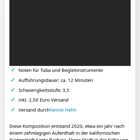
Noten für Tuba und Begleitinstrumente
Aufführungsdauer: ca. 12 Minuten
Schwierigkeitsstufe: 3,5
inkl. 2,50 Euro Versand
Versand durch
Yannik Helm
Produktbeschreibung
Diese Komposition entstand 2020, etwa ein Jahr nach
einem zehntägigen Aufenthalt in der kalifornischen
Küstenstadt Santa Barbara. Diese Stadt in der Nähe von