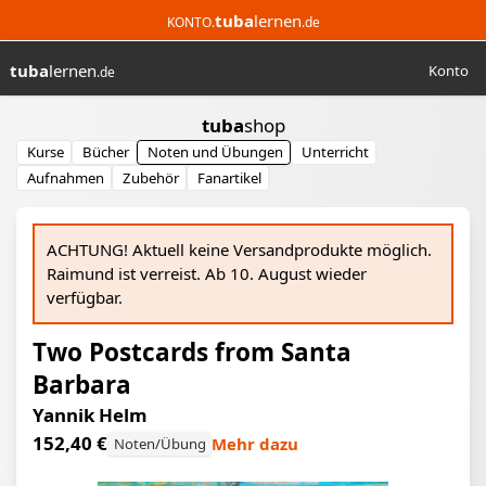
tuba
lernen
KONTO.
.de
tuba
lernen
Konto
.de
Suchen
tuba
shop
Kurse
Bücher
Noten und Übungen
Unterricht
Aufnahmen
Zubehör
Fanartikel
ACHTUNG! Aktuell keine Versandprodukte möglich.
Raimund ist verreist. Ab 10. August wieder
verfügbar.
Kurzbeschreibung
Two Postcards from Santa
Barbara
Yannik Helm
152,40 €
Mehr dazu
Noten/Übung