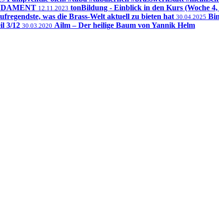
 #FUNDAMENT
tonBildung - Einblick in den Kurs (Woche 4,
12.11.2023
ufregendste, was die Brass-Welt aktuell zu bieten hat
Bin
30.04.2025
il 3/12
Ailm – Der heilige Baum von Yannik Helm
30.03.2020