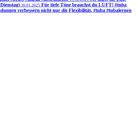
 Dienstag)
Für tiefe Töne brauchst du LUFT! #tuba
30.01.2025
dungen verbessern nicht nur die Flexibilität. #tuba #tubalernen