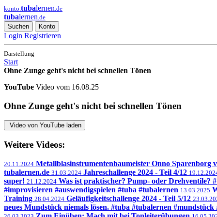
tuba
lernen
konto.
.de
tuba
lernen
.de
Suchen
Konto
Login
Registrieren
Darstellung
Start
Ohne Zunge geht's nicht bei schnellen Tönen
YouTube
Video vom 16.08.25
Ohne Zunge geht's nicht bei schnellen Tönen
Video von YouTube laden
Weitere Videos:
Metallblasinstrumentenbaumeister Onno Sparenborg v
20.11.2024
tubalernen.de
Jahreschallenge 2024 - Teil 4/12
31.03.2024
19.12.202
super!
Was ist praktischer? Pump- oder Drehventile? 
21.12.2024
#improvisieren #auswendigspielen #tuba #tubalernen
W
13.03.2025
Training
Geläufigkeitschallenge 2024 - Teil 5/12
28.04.2024
23.03.20
neues Mundstück niemals lösen. #tuba #tubalernen #mundstück 
Zum Einüben: Mach mit bei Tonleiterübungen
26.03.2023
16.05.20