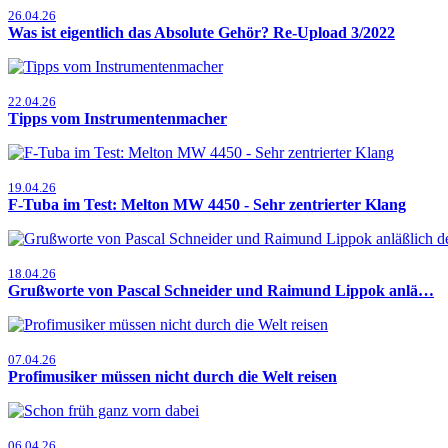
26.04.26
Was ist eigentlich das Absolute Gehör? Re-Upload 3/2022
22.04.26
Tipps vom Instrumentenmacher
19.04.26
F-Tuba im Test: Melton MW 4450 - Sehr zentrierter Klang
18.04.26
Grußworte von Pascal Schneider und Raimund Lippok anlä…
07.04.26
Profimusiker müssen nicht durch die Welt reisen
06.04.26