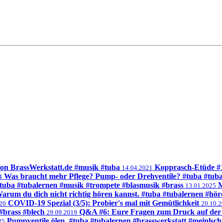
on BrassWerkstatt.de #musik #tuba
Kopprasch-Etüde #1
14.04.2021
Was braucht mehr Pflege? Pump- oder Drehventile? #tuba #tub
4
#tuba #tubalernen #musik #trompete #blasmusik #brass
M
13.01.2025
arum du dich nicht richtig hören kannst. #tuba #tubalernen #hö
COVID-19 Spezial (3/5): Probier's mal mit Gemütlichkeit
20
20.10.
#brass #blech
Q&A #6: Eure Fragen zum Druck auf der
29.09.2019
Pumpventile ölen. #tuba #tubalernen #brasswerkstatt #meinlsc
25