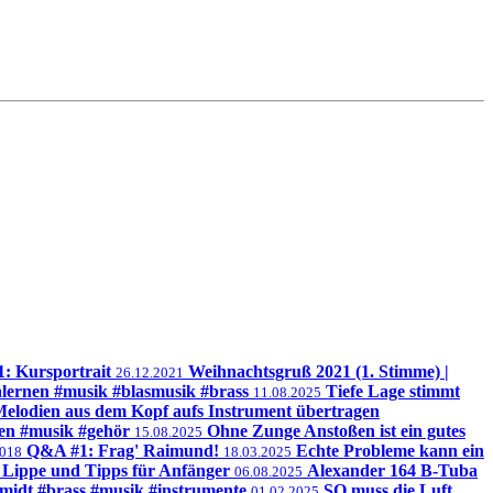
: Kursportrait
Weihnachtsgruß 2021 (1. Stimme) |
26.12.2021
alernen #musik #blasmusik #brass
Tiefe Lage stimmt
11.08.2025
elodien aus dem Kopf aufs Instrument übertragen
ren #musik #gehör
Ohne Zunge Anstoßen ist ein gutes
15.08.2025
Q&A #1: Frag' Raimund!
Echte Probleme kann ein
2018
18.03.2025
 Lippe und Tipps für Anfänger
Alexander 164 B-Tuba
06.08.2025
hmidt #brass #musik #instrumente
SO muss die Luft
01.02.2025