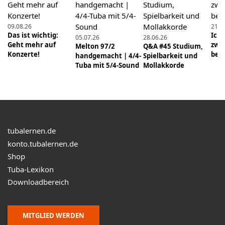
und die ersten 5 Töne
09.08.26
21.0
23.04.2023
Das ist wichtig:
Ich
05.07.26
28.06.26
Anfängerkurs 1 - Lektion 3: Takt, Notenwerte und
Geht mehr auf
zwe
Melton 97/2
Q&A #45 Studium,
die ersten Lieder
Konzerte!
bee
handgemacht | 4/4-
Spielbarkeit und
Tuba mit 5/4-Sound
Mollakkorde
21.05.2023
Q&A #22 - Noten im Violin- und Bassschlüssel,
Fehler beim Hören
11.06.2023
tubalernen.de
Klangqualität + mehr Effizienz bei der Tonbildung
konto.tubalernen.de
Shop
02.07.2023
Das Üben ist ein langer stetiger Prozess, ABER 3
Tuba-Lexikon
Gründe sprechen für einmaliges Üben
Downloadbereich
18.06.2023
Kontrabasstuba im Test: Melton 197/2
MITGLIED WERDEN