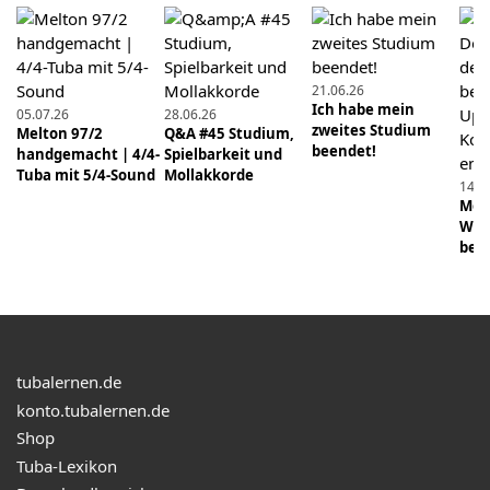
Vom Schreiner zum Solotubist - Daniel Ridder im
Interview (1/3)
21.06.26
02.06.2019
Ich habe mein
05.07.26
28.06.26
Wie funktioniert eine Tuba? Grifftabelle als PDF.
zweites Studium
Melton 97/2
Q&A #45 Studium,
beendet!
handgemacht | 4/4-
Spielbarkeit und
23.06.2019
Tuba mit 5/4-Sound
Mollakkorde
14.0
Q&A #2: Tonansprache in schwierigen Lagen
Mens
Wie 
beei
16.01.2022
Glissando auf der Tuba spielen
02.01.2022
*Lechgold BT 18/4L* Kirstein-Tuba im Test |
tubalernen.de
tubalernen.de
konto.tubalernen.de
27.02.2022
Shop
Unbedingt vermeiden: 2 Fehler beim Erarbeiten
Tuba-Lexikon
eines Stückes