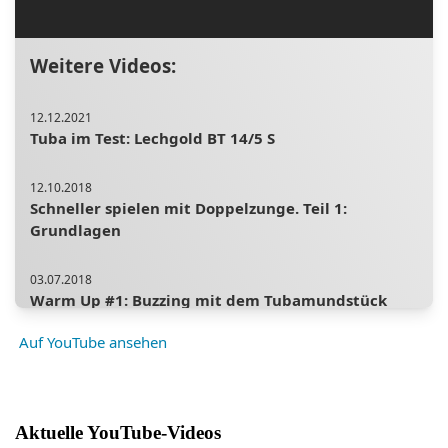
Weitere Videos:
12.12.2021
Tuba im Test: Lechgold BT 14/5 S
12.10.2018
Schneller spielen mit Doppelzunge. Teil 1:
Grundlagen
03.07.2018
Warm Up #1: Buzzing mit dem Tubamundstück
Auf YouTube ansehen
22.12.2019
Schnell, aber schön spielen: So bringst du eine
Linie in schnelle Läufe
Aktuelle YouTube-Videos
27.06.2021