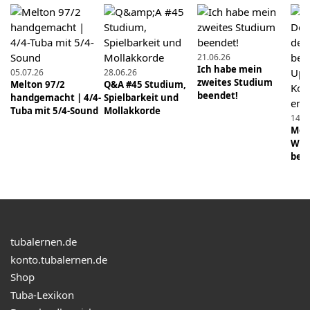
Zwei Übungen: So habe ich es geschafft, viel höher
zu spielen.
21.06.26
01.01.2023
Ich habe mein
05.07.26
28.06.26
Was wir aus der BWL lernen können
zweites Studium
Melton 97/2
Q&A #45 Studium,
beendet!
handgemacht | 4/4-
Spielbarkeit und
01.12.2019
Tuba mit 5/4-Sound
Mollakkorde
14.0
Klangqualität #2: Was macht die Zunge? Töne
Mens
zentriert spielen.
Wie 
beei
05.02.2023
Die Tuba - das tiefste aller Blechblasinstrumente
11.08.2019
Übung aus der Community: Buzzing in zwei
tubalernen.de
Richtungen
konto.tubalernen.de
Shop
14.02.2021
Tuba-Lexikon
Das Ansatzparadoxon - wie geht es richtig?