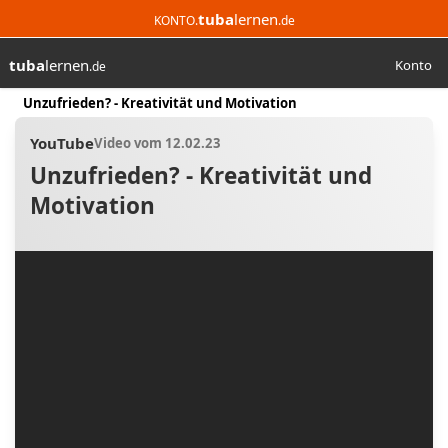
tuba
lernen
KONTO.
.de
tuba
lernen
Konto
.de
Suchen
Start
Unzufrieden? - Kreativität und Motivation
YouTube
Video vom 12.02.23
Unzufrieden? - Kreativität und
Motivation