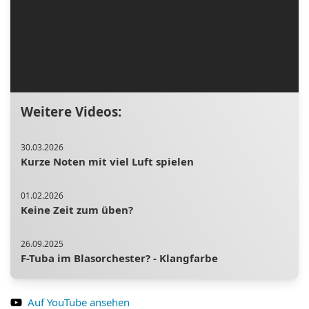
Weitere Videos:
30.03.2026
Kurze Noten mit viel Luft spielen
01.02.2026
Keine Zeit zum üben?
26.09.2025
F-Tuba im Blasorchester? - Klangfarbe
10.03.2024
Auf YouTube ansehen
Detailwissen Mundstück: Teil 3 - der Schaft