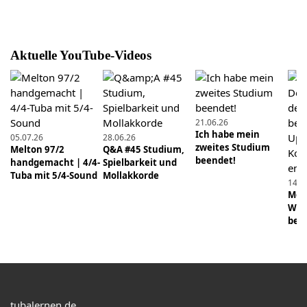
24.03.2021
Buchvorstellung: "Tuba: Eine praktische Anleitung
Aktuelle YouTube-Videos
für den Jazzneuling" von Norbert Weigand
21.10.2025
Musikalität lernen
21.06.26
Ich habe mein
05.07.26
28.06.26
19.12.2024
zweites Studium
Melton 97/2
Q&A #45 Studium,
Was braucht mehr Pflege? Pump- oder
beendet!
handgemacht | 4/4-
Spielbarkeit und
Drehventile? #tuba #tubalernen #musik
Tuba mit 5/4-Sound
Mollakkorde
14.0
#blasmusik #brass
Mens
Wie 
beei
18.04.2026
Schon früh ganz vorn dabei
21.12.2024
Was ist praktischer? Pump- oder Drehventile?
#tuba #tubalernen #musik #trompete #blasmusik
tubalernen.de