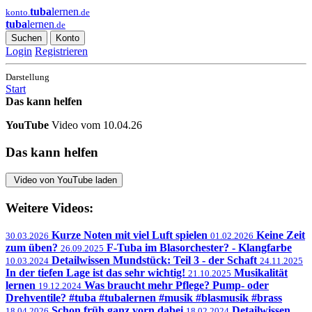
tuba
lernen
konto.
.de
tuba
lernen
.de
Suchen
Konto
Login
Registrieren
Darstellung
Start
Das kann helfen
YouTube
Video vom 10.04.26
Das kann helfen
Video von YouTube laden
Weitere Videos:
Kurze Noten mit viel Luft spielen
Keine Zeit
30.03.2026
01.02.2026
zum üben?
F-Tuba im Blasorchester? - Klangfarbe
26.09.2025
Detailwissen Mundstück: Teil 3 - der Schaft
10.03.2024
24.11.2025
In der tiefen Lage ist das sehr wichtig!
Musikalität
21.10.2025
lernen
Was braucht mehr Pflege? Pump- oder
19.12.2024
Drehventile? #tuba #tubalernen #musik #blasmusik #brass
Schon früh ganz vorn dabei
Detailwissen
18.04.2026
18.02.2024