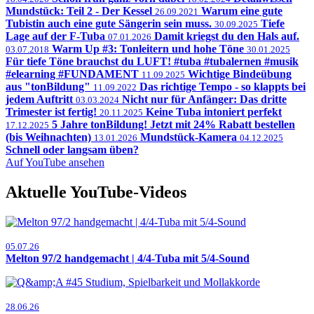
Mundstück: Teil 2 - Der Kessel
Warum eine gute
26.09.2021
Tubistin auch eine gute Sängerin sein muss.
Tiefe
30.09.2025
Lage auf der F-Tuba
Damit kriegst du den Hals auf.
07.01.2026
Warm Up #3: Tonleitern und hohe Töne
03.07.2018
30.01.2025
Für tiefe Töne brauchst du LUFT! #tuba #tubalernen #musik
#elearning #FUNDAMENT
Wichtige Bindeübung
11.09.2025
aus "tonBildung"
Das richtige Tempo - so klappts bei
11.09.2022
jedem Auftritt
Nicht nur für Anfänger: Das dritte
03.03.2024
Trimester ist fertig!
Keine Tuba intoniert perfekt
20.11.2025
5 Jahre tonBildung! Jetzt mit 24% Rabatt bestellen
17.12.2025
(bis Weihnachten)
Mundstück-Kamera
13.01.2026
04.12.2025
Schnell oder langsam üben?
Auf YouTube ansehen
Aktuelle YouTube-Videos
05.07.26
Melton 97/2 handgemacht | 4/4-Tuba mit 5/4-Sound
28.06.26