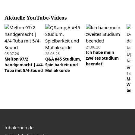
ich es.
Aktuelle YouTube-Videos
03.12.2020
tonBildung – Dein sechs Wochen Übeprogramm
für B-Tuba und F-Tuba
26.03.2023
21.06.26
Ich habe mein
Zum Einüben: Mach mit bei Tonleiterübungen
05.07.26
28.06.26
zweites Studium
Melton 97/2
Q&A #45 Studium,
beendet!
handgemacht | 4/4-
Spielbarkeit und
30.03.2020
Tuba mit 5/4-Sound
Mollakkorde
14.0
Ailm – Der heilige Baum von Yannik Helm
Mens
Wie 
15.08.2021
beei
In Daniel Ridders Tubasammlung. Teil 3 von 3
22.01.2023
Üben mit der Brechstange
tubalernen.de
29.05.2022