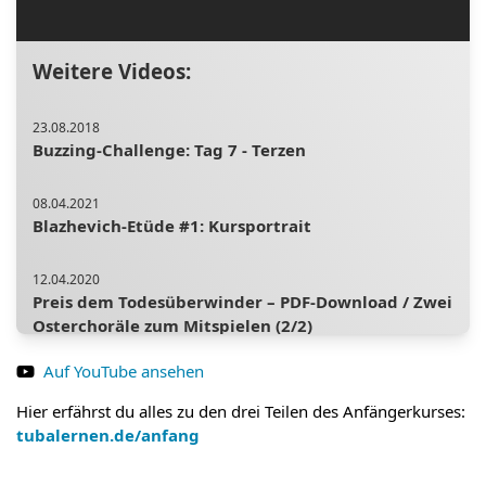
Weitere Videos:
23.08.2018
Buzzing-Challenge: Tag 7 - Terzen
08.04.2021
Blazhevich-Etüde #1: Kursportrait
12.04.2020
Preis dem Todesüberwinder – PDF-Download / Zwei
Osterchoräle zum Mitspielen (2/2)
Auf YouTube ansehen
20.08.2023
Spiel mit mir! Drei- und Vierklänge
Hier erfährst du alles zu den drei Teilen des Anfängerkurses:
tubalernen.de/anfang
10.02.2021
Epigramme #6: Schwierige Stücke üben? So mache