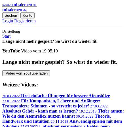
tuba
lernen
konto.
.de
tuba
lernen
.de
Suchen
Konto
Login
Registrieren
Darstellung
Start
Lange nicht mehr gespielt? So wirst du wieder fit.
YouTube
Video vom 19.05.19
Lange nicht mehr gespielt? So wirst du wieder fit.
Video von YouTube laden
Weitere Videos:
Drei einfache Übungen für bessere Atemstütze
20.03.2022
Für Komponisten, Lehrer und Anfänger:
23.01.2022
Transponierte Stimmen - so versteht es jeder!
27.03.2022
Absolutes Gehör - kann man es lernen?
Tiefer atmen:
19.12.2018
Wie du den Atemreflex nutzen kannst
Theorie,
30.01.2022
Handwerk und Intuition
Auswendig spielen mit dem
29.11.2018
Nikolaus
Unbedingt vermeiden: 2 Fehler beim
27.02.2022