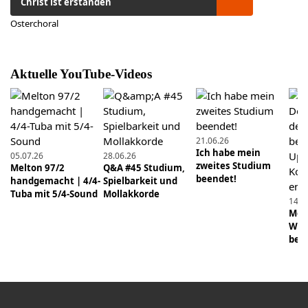
Christ ist erstanden
Osterchoral
12.10.2018
Schneller spielen mit Doppelzunge. Teil 1:
Grundlagen
Aktuelle YouTube-Videos
27.03.2022
Absolutes Gehör - kann man es lernen?
24.01.2019
21.06.26
Ich habe mein
Angst vor Tonsprüngen? So verbesserst du deine
05.07.26
28.06.26
zweites Studium
Melton 97/2
Q&A #45 Studium,
Luftführung. Mit Übung als PDF.
beendet!
handgemacht | 4/4-
Spielbarkeit und
Tuba mit 5/4-Sound
Mollakkorde
14.0
27.03.2020
Mens
COVID-19 Spezial (5/5): Fly Me to the Moon
Wie 
beei
05.12.2021
B-Tuba mit 5 Ventilen - Lohnt sich das?
30.01.2022