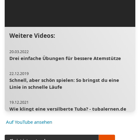
Weitere Videos:
20.03.2022
Drei einfache Übungen für bessere Atemstütze
22.12.2019
Schnell, aber schön spielen: So bringst du eine
Linie in schnelle Läufe
19.12.2021
Wie klingt eine versilberte Tuba? - tubalernen.de
Auf YouTube ansehen
06.04.2019
Schwierige Stücke besser einüben mit dem Prinzip
der rotierenden Aufmerksamkeit