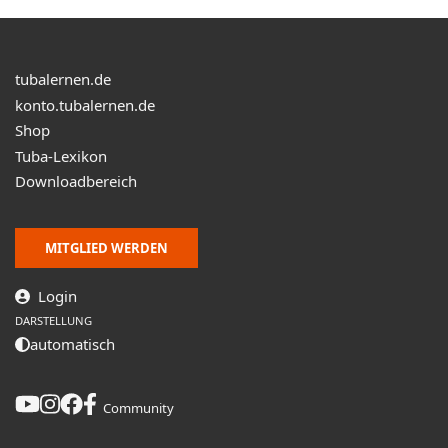
Den Nachbarn zuliebe: Ich habe einen
Übedämpfer (und einen Straight mute) gekauft.
tubalernen.de
konto.tubalernen.de
Shop
Tuba-Lexikon
Downloadbereich
MITGLIED WERDEN
Login
DARSTELLUNG
automatisch
Community