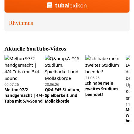
Schnell, aber schön spielen: So bringst du eine
tuba
lexikon
Linie in schnelle Läufe
Rhythmus
24.01.2019
Angst vor Tonsprüngen? So verbesserst du deine
Luftführung. Mit Übung als PDF.
Aktuelle YouTube-Videos
27.03.2022
Absolutes Gehör - kann man es lernen?
23.01.2022
21.06.26
Für Komponisten, Lehrer und Anfänger:
Ich habe mein
05.07.26
28.06.26
Transponierte Stimmen - so versteht es jeder!
zweites Studium
Melton 97/2
Q&A #45 Studium,
beendet!
handgemacht | 4/4-
Spielbarkeit und
12.01.2020
Tuba mit 5/4-Sound
Mollakkorde
14.0
Klangqualität #3: Sanglich spielen durch eine
Mens
bessere Tonvorstellung
Wie 
beei
23.02.2020