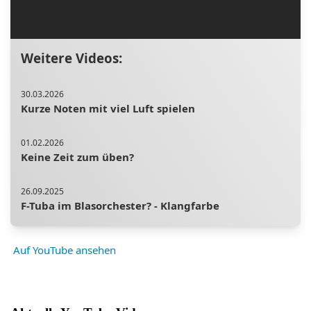
Weitere Videos:
30.03.2026
Kurze Noten mit viel Luft spielen
01.02.2026
Keine Zeit zum üben?
26.09.2025
F-Tuba im Blasorchester? - Klangfarbe
04.05.2026
Auf YouTube ansehen
Teile austauschen. #tuba #tubalernen #brass
#blechbläser #musik
24.03.2021