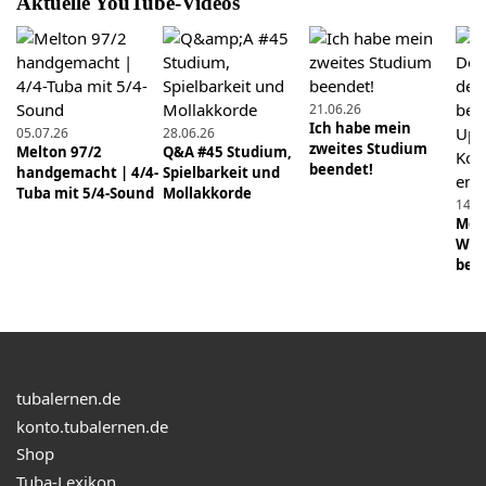
Aktuelle YouTube-Videos
Buchvorstellung: "Tuba: Eine praktische Anleitung
für den Jazzneuling" von Norbert Weigand
19.12.2024
21.06.26
Was braucht mehr Pflege? Pump- oder
Ich habe mein
05.07.26
28.06.26
Drehventile? #tuba #tubalernen #musik
zweites Studium
Melton 97/2
Q&A #45 Studium,
#blasmusik #brass
beendet!
handgemacht | 4/4-
Spielbarkeit und
Tuba mit 5/4-Sound
Mollakkorde
14.0
18.04.2026
Mens
Schon früh ganz vorn dabei
Wie 
beei
21.12.2024
Was ist praktischer? Pump- oder Drehventile?
#tuba #tubalernen #musik #trompete #blasmusik
#brass
tubalernen.de
18.02.2024
konto.tubalernen.de
Detailwissen Mundstück: Teil 2 - Der Kessel
Shop
Tuba-Lexikon