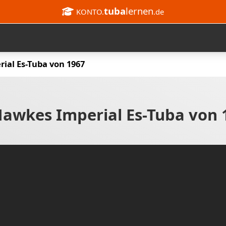
tuba
lernen
KONTO.
.de
ial Es-Tuba von 1967
Hawkes Imperial Es-Tuba von 