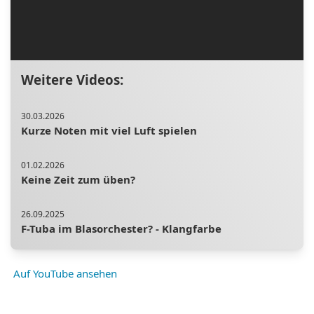
Weitere Videos:
30.03.2026
Kurze Noten mit viel Luft spielen
01.02.2026
Keine Zeit zum üben?
26.09.2025
F-Tuba im Blasorchester? - Klangfarbe
04.05.2026
Auf YouTube ansehen
Teile austauschen. #tuba #tubalernen #brass
#blechbläser #musik