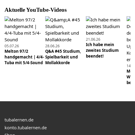
24.03.2021
Aktuelle YouTube-Videos
Buchvorstellung: "Tuba: Eine praktische Anleitung
für den Jazzneuling" von Norbert Weigand
19.12.2024
21.06.26
Was braucht mehr Pflege? Pump- oder
Ich habe mein
05.07.26
28.06.26
Drehventile? #tuba #tubalernen #musik
zweites Studium
Melton 97/2
Q&A #45 Studium,
#blasmusik #brass
beendet!
handgemacht | 4/4-
Spielbarkeit und
Tuba mit 5/4-Sound
Mollakkorde
14.0
18.04.2026
Mens
Schon früh ganz vorn dabei
Wie 
beei
21.12.2024
Was ist praktischer? Pump- oder Drehventile?
#tuba #tubalernen #musik #trompete #blasmusik
#brass
tubalernen.de
18.02.2024
konto.tubalernen.de
Detailwissen Mundstück: Teil 2 - Der Kessel