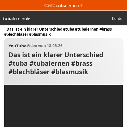
tuba
lernen
KONTO.
.de
tuba
lernen
Konto
.de
Suchen
Start
Das ist ein klarer Unterschied #tuba #tubalernen #brass
#blechbläser #blasmusik
YouTube
Video vom 18.05.26
Das ist ein klarer Unterschied
#tuba #tubalernen #brass
#blechbläser #blasmusik