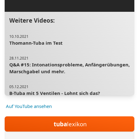
Weitere Videos:
10.10.2021
Thomann-Tuba im Test
28.11.2021
Q&A #15: Intonationsprobleme, Anfängerübungen,
Marschgabel und mehr.
05.12.2021
B-Tuba mit 5 Ventilen - Lohnt sich das?
Auf YouTube ansehen
30.08.2020
Was du zum Mundstückspielen wissen musst.
tuba
lexikon
27.06.2021
Vom Schreiner zum Solotubist - Daniel Ridder im