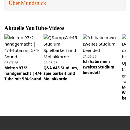
Üben
Mundstück
Interview (1/3)
19.12.2018
Tiefer atmen: Wie du den Atemreflex nutzen
Aktuelle YouTube-Videos
kannst
29.11.2020
Meine 5 Gründe: Warum ist die Tuba das coolste
21.06.26
Instrument?
Ich habe mein
05.07.26
28.06.26
zweites Studium
Melton 97/2
Q&A #45 Studium,
15.03.2020
beendet!
handgemacht | 4/4-
Spielbarkeit und
Q&A #8: Wie stimme ich die Tuba richtig?
Tuba mit 5/4-Sound
Mollakkorde
14.0
Hauptstimmzug und Ventil-Stimmzüge einstellen.
Mens
Wie 
beei
22.12.2019
Schnell, aber schön spielen: So bringst du eine
Linie in schnelle Läufe
10.01.2021