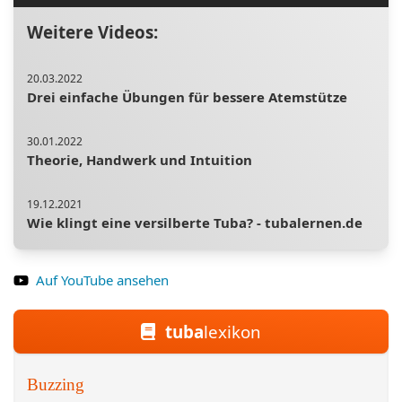
Weitere Videos:
20.03.2022
Drei einfache Übungen für bessere Atemstütze
30.01.2022
Theorie, Handwerk und Intuition
19.12.2021
Wie klingt eine versilberte Tuba? - tubalernen.de
06.02.2022
Auf YouTube ansehen
Geduld - darum ist "Das kann ich schon!" der
dümmste Satz des Musikers
tuba
lexikon
27.02.2022
Unbedingt vermeiden: 2 Fehler beim Erarbeiten
Buzzing
eines Stückes