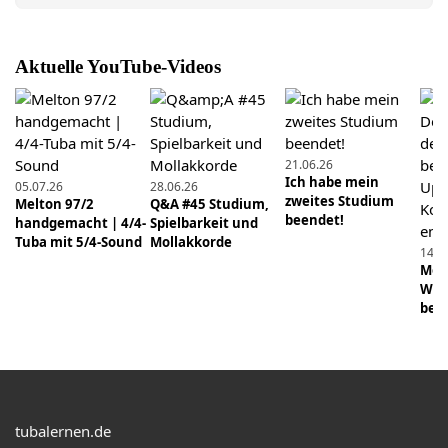
05.12.2021
B-Tuba mit 5 Ventilen - Lohnt sich das?
Aktuelle YouTube-Videos
26.12.2021
Weihnachtsgruß 2021 (2. Stimme) | tubalernen.de
21.06.26
23.01.2022
Ich habe mein
05.07.26
28.06.26
Für Komponisten, Lehrer und Anfänger:
zweites Studium
Melton 97/2
Q&A #45 Studium,
Transponierte Stimmen - so versteht es jeder!
beendet!
handgemacht | 4/4-
Spielbarkeit und
Tuba mit 5/4-Sound
Mollakkorde
14.0
16.01.2022
Mens
Glissando auf der Tuba spielen
Wie 
beei
13.02.2022
Falsche Pedaltöne - So funktionieren sie
13.03.2022
Instrument lernen im fortgeschrittenen Alter -
tubalernen.de