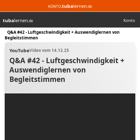
tuba
lernen
KONTO.
.de
tuba
lernen
Konto
.de
Suchen
Start
Q&A #42 - Luftgeschwindigkeit + Auswendiglernen von
Begleitstimmen
YouTube
Video vom 14.12.25
Q&A #42 - Luftgeschwindigkeit +
Auswendiglernen von
Begleitstimmen