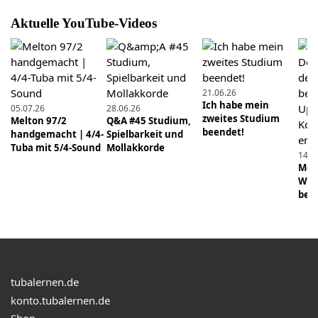
Musikalität lernen
Aktuelle YouTube-Videos
19.12.2024
Was braucht mehr Pflege? Pump- oder
Drehventile? #tuba #tubalernen #musik
21.06.26
#blasmusik #brass
Ich habe mein
05.07.26
28.06.26
zweites Studium
Melton 97/2
Q&A #45 Studium,
18.04.2025
beendet!
handgemacht | 4/4-
Spielbarkeit und
Mit Drones und Play-Alongs lassen sich Timing und
Tuba mit 5/4-Sound
Mollakkorde
14.0
Intonation perfekt trainieren. #tuba #tubalernen
Mens
Wie 
beei
21.12.2024
Was ist praktischer? Pump- oder Drehventile?
#tuba #tubalernen #musik #trompete #blasmusik
#brass
10.04.2022
tubalernen.de
Q&A #16 - Warum kann eine kleine Tuba tief
konto.tubalernen.de
klingen? Wie lange brauche ich für die