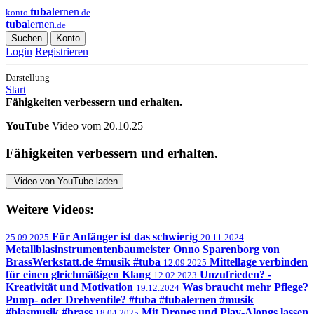
tuba
lernen
konto.
.de
tuba
lernen
.de
Suchen
Konto
Login
Registrieren
Darstellung
Start
Fähigkeiten verbessern und erhalten.
YouTube
Video vom 20.10.25
Fähigkeiten verbessern und erhalten.
Video von YouTube laden
Weitere Videos:
Für Anfänger ist das schwierig
25.09.2025
20.11.2024
Metallblasinstrumentenbaumeister Onno Sparenborg von
BrassWerkstatt.de #musik #tuba
Mittellage verbinden
12.09.2025
für einen gleichmäßigen Klang
Unzufrieden? -
12.02.2023
Kreativität und Motivation
Was braucht mehr Pflege?
19.12.2024
Pump- oder Drehventile? #tuba #tubalernen #musik
#blasmusik #brass
Mit Drones und Play-Alongs lassen
18.04.2025