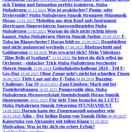
sich Timing und Intonation perfekt trainieren. #tuba
#tubalernen
Was ist praktischer? Pump- oder
21.12.2024
Drehventile? #tuba #tubalernen #musik #trompete #blasmusik
#brass
Melodien aus dem Kopf aufs Instrument
13.01.2025
übertragen #improvisieren #auswendigspielen #tuba
#tubalernen
Warum du dich nicht richtig hören
13.03.2025
kannst. #tuba #tubalernen #hören #musik #gehör
F-
29.09.2025
Tuba im Blasorchester? Daran fehlt es:
Dranbleiben
23.09.2025
und nicht andauernd wechseln
Blattzuschnitt und
07.08.2025
Goldmessing
Was erwartet dich? Mein Videokurs
01.04.2020
"Blue Bells of Scotland"
So hörst du dich selbst im
11.03.2025
Orchester - einfacher Trick #tuba #tubalernen #orchester
#hören #musik
Geläufigkeitschallenge 2024 - Teil 9 |
25.08.2024
Ges-Dur
Ohne Zunge geht's nicht bei schnellen Tönen
16.08.2025
Tiefe Lage auf der F-Tuba
Buzzing-
30.09.2025
04.09.2018
Challenge: Tag 19
Zum Einüben: Mach mit bei
26.03.2023
Tonleiterübungen
Pumpventile ölen. #tuba
16.05.2025
#tubalernen #brasswerkstatt #meinlschmidt #brass #musik
#instrumente
Für tiefe Töne brauchst du LUFT!
30.01.2025
#tuba #tubalernen #musik #elearning #FUNDAMENT
Darum kann der Zungenanstoß unsauber sein
14.08.2025
Ailm – Der heilige Baum von Yannik Helm
30.03.2020
08.08.2025
Kaisertuba von Alexander mit tollem Klang
02.10.2022
Motivation: Was ist für dich ein echter Erfolg?
Auf YouTube ansehen