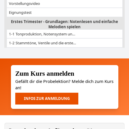
Vorstellungs­video
Eignungstest
Erstes Trimester - Grundlagen: Notenlesen und einfache
Melodien spielen
1-1 Ton­produk­tion, Noten­system un…
1-2 Stammtöne, Ventile und die erste…
1-3 Takt, Notenwerte und die ersten …
1-4 Haltebögen, Vor- und Versetzungs…
1-5 Naturtöne und die 7 Griffkombina…
Zum Kurs anmelden
1-6 Achtelnote, Achtelpause + Dreivi…
Gefällt dir die Probelektion? Melde dich zum Kurs
an!
1-7 Tonanfänge, Zungenanstoß
1-8 Neuer Ton: G + Wiederholungszeic…
INFOS ZUR ANMELDUNG
1-9 Der Punkt hinter der Note
1-10 Die B-Dur Tonleiter
1-11 Technische Übungen - Dein Warm …