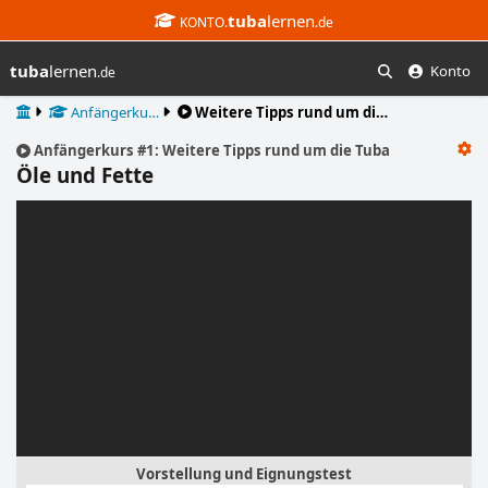
tuba
lernen
KONTO.
.de
tuba
lernen
Konto
.de
Suchen
Start
Anfänger­ku…
Weitere Tipps rund um di…
Anfänger­kurs #1: Weitere Tipps rund um die Tuba
Öle und Fette
Playlists
Vorstellung und Eignungstest