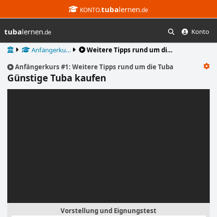
tuba
lernen
KONTO.
.de
tuba
lernen
Konto
.de
Suchen
Start
Anfänger­ku…
Weitere Tipps rund um di…
Anfänger­kurs #1: Weitere Tipps rund um die Tuba
Günstige Tuba kaufen
Playlists
Vorstellung und Eignungstest