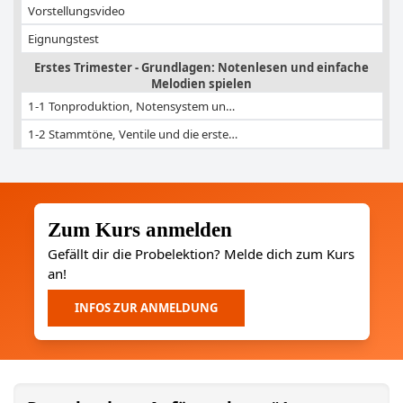
Vorstellungs­video
Eignungstest
Erstes Trimester - Grundlagen: Notenlesen und einfache
Melodien spielen
1-1 Ton­produk­tion, Noten­system un…
1-2 Stammtöne, Ventile und die erste…
1-3 Takt, Notenwerte und die ersten …
1-4 Haltebögen, Vor- und Versetzungs…
1-5 Naturtöne und die 7 Griffkombina…
Zum Kurs anmelden
1-6 Achtelnote, Achtelpause + Dreivi…
Gefällt dir die Probelektion? Melde dich zum Kurs
an!
1-7 Tonanfänge, Zungenanstoß
1-8 Neuer Ton: G + Wiederholungszeic…
INFOS ZUR ANMELDUNG
1-9 Der Punkt hinter der Note
1-10 Die B-Dur Tonleiter
1-11 Technische Übungen - Dein Warm …