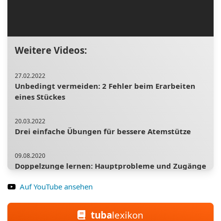
Weitere Videos:
27.02.2022
Unbedingt vermeiden: 2 Fehler beim Erarbeiten
eines Stückes
20.03.2022
Drei einfache Übungen für bessere Atemstütze
09.08.2020
Doppelzunge lernen: Hauptprobleme und Zugänge
zur Doppelzunge. Weicher Anstoß mit der Zunge.
Auf YouTube ansehen
14.02.2021
Das Ansatzparadoxon - wie geht es richtig?
tuba
lexikon