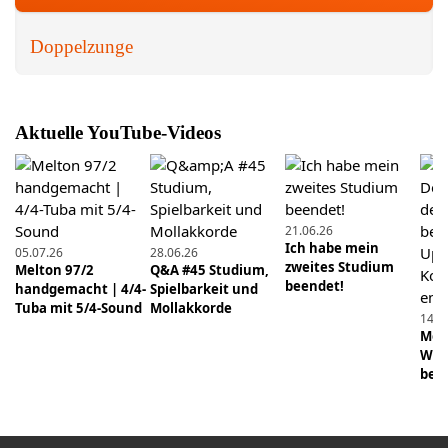
tubalernen.de live
Doppelzunge
22.12.2019
Schnell, aber schön spielen: So bringst du eine
Linie in schnelle Läufe
Aktuelle YouTube-Videos
16.02.2020
Vier Ventile braucht kein Mensch! Falsche
Pedaltöne auf der B-Tuba
21.06.26
06.04.2019
Ich habe mein
05.07.26
28.06.26
Schwierige Stücke besser einüben mit dem Prinzip
zweites Studium
Melton 97/2
Q&A #45 Studium,
der rotierenden Aufmerksamkeit
beendet!
handgemacht | 4/4-
Spielbarkeit und
Tuba mit 5/4-Sound
Mollakkorde
14.0
16.01.2022
Mens
Glissando auf der Tuba spielen
Wie 
beei