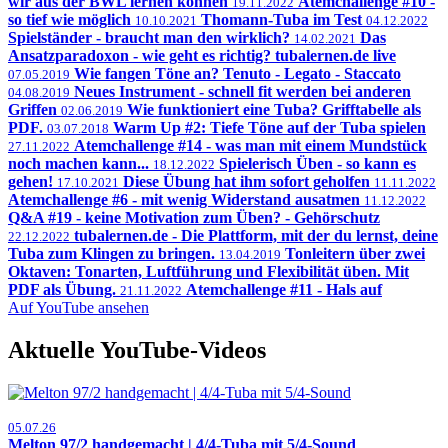
wir aus der BWL lernen können
Atemchallenge #10 -
19.11.2022
so tief wie möglich
Thomann-Tuba im Test
10.10.2021
04.12.2022
Spielständer - braucht man den wirklich?
Das
14.02.2021
Ansatzparadoxon - wie geht es richtig? tubalernen.de live
Wie fangen Töne an? Tenuto - Legato - Staccato
07.05.2019
Neues Instrument - schnell fit werden bei anderen
04.08.2019
Griffen
Wie funktioniert eine Tuba? Grifftabelle als
02.06.2019
PDF.
Warm Up #2: Tiefe Töne auf der Tuba spielen
03.07.2018
Atemchallenge #14 - was man mit einem Mundstück
27.11.2022
noch machen kann...
Spielerisch Üben - so kann es
18.12.2022
gehen!
Diese Übung hat ihm sofort geholfen
17.10.2021
11.11.2022
Atemchallenge #6 - mit wenig Widerstand ausatmen
11.12.2022
Q&A #19 - keine Motivation zum Üben? - Gehörschutz
tubalernen.de - Die Plattform, mit der du lernst, deine
22.12.2022
Tuba zum Klingen zu bringen.
Tonleitern über zwei
13.04.2019
Oktaven: Tonarten, Luftführung und Flexibilität üben. Mit
PDF als Übung.
Atemchallenge #11 - Hals auf
21.11.2022
Auf YouTube ansehen
Aktuelle YouTube-Videos
05.07.26
Melton 97/2 handgemacht | 4/4-Tuba mit 5/4-Sound