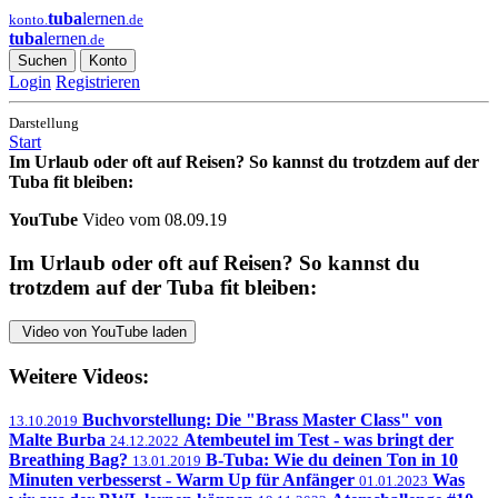
tuba
lernen
konto.
.de
tuba
lernen
.de
Suchen
Konto
Login
Registrieren
Darstellung
Start
Im Urlaub oder oft auf Reisen? So kannst du trotzdem auf der
Tuba fit bleiben:
YouTube
Video vom 08.09.19
Im Urlaub oder oft auf Reisen? So kannst du
trotzdem auf der Tuba fit bleiben:
Video von YouTube laden
Weitere Videos:
Buchvorstellung: Die "Brass Master Class" von
13.10.2019
Malte Burba
Atembeutel im Test - was bringt der
24.12.2022
Breathing Bag?
B-Tuba: Wie du deinen Ton in 10
13.01.2019
Minuten verbesserst - Warm Up für Anfänger
Was
01.01.2023